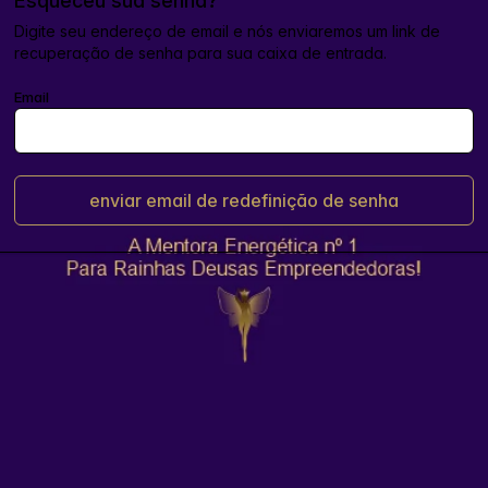
Esqueceu sua senha?
Digite seu endereço de email e nós enviaremos um link de
recuperação de senha para sua caixa de entrada.
Email